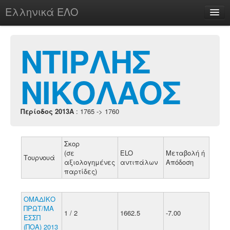
Ελληνικά ΕΛΟ
Περί
ΝΤΙΡΛΗΣ
ΝΙΚΟΛΑΟΣ
chesstu.be @ discord
Login
Περίοδος 2013A
: 1765 -> 1760
Σκορ
(σε
ELO
Μεταβολή ή
Τουρνουά
αξιολογημένες
αντιπάλων
Απόδοση
παρτίδες)
ΟΜΑΔΙΚΟ
ΠΡΩΤ/ΜΑ
1 / 2
1662.5
-7.00
ΕΣΣΠ
(ΠΟΑ) 2013