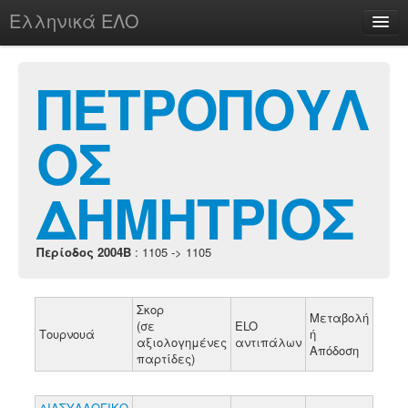
Ελληνικά ΕΛΟ
Περί
ΠΕΤΡΟΠΟΥΛ
ΟΣ
chesstu.be @ discord
Login
ΔΗΜΗΤΡΙΟΣ
Περίοδος 2004B
: 1105 -> 1105
Σκορ
Μεταβολή
(σε
ELO
Τουρνουά
ή
αξιολογημένες
αντιπάλων
Απόδοση
παρτίδες)
ΔΙΑΣΥΛΛΟΓΙΚΟ