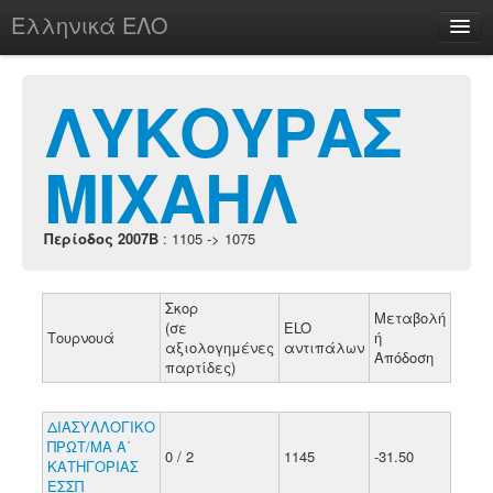
Ελληνικά ΕΛΟ
Περί
ΛΥΚΟΥΡΑΣ
ΜΙΧΑΗΛ
chesstu.be @ discord
Login
Περίοδος 2007B
: 1105 -> 1075
Σκορ
Μεταβολή
(σε
ELO
Τουρνουά
ή
αξιολογημένες
αντιπάλων
Απόδοση
παρτίδες)
ΔΙΑΣΥΛΛΟΓΙΚΟ
ΠΡΩΤ/ΜΑ Α΄
0 / 2
1145
-31.50
ΚΑΤΗΓΟΡΙΑΣ
ΕΣΣΠ