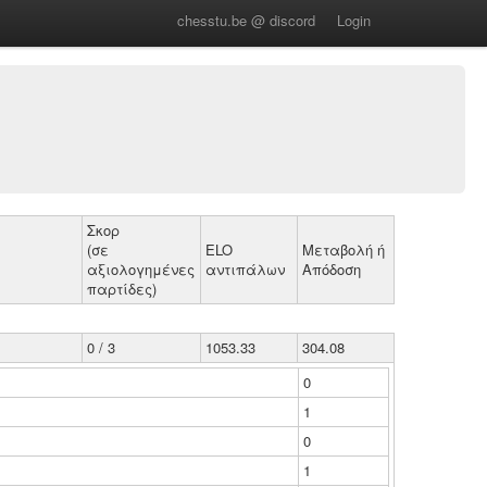
chesstu.be @ discord
Login
Σκορ
(σε
ELO
Μεταβολή ή
αξιολογημένες
αντιπάλων
Απόδοση
παρτίδες)
0 / 3
1053.33
304.08
0
1
0
1