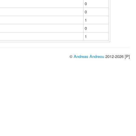
0
0
1
0
1
©
Andreas Andreou
2012-2026 [P]