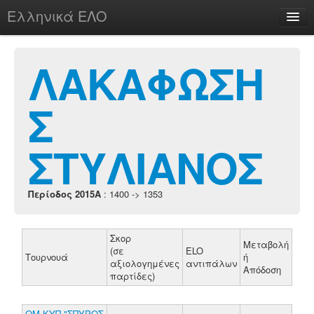
Ελληνικά ΕΛΟ
Περί
ΛΑΚΑΦΩΣΗ
Σ
chesstu.be @ discord
Login
ΣΤΥΛΙΑΝΟΣ
Περίοδος 2015A
: 1400 -> 1353
Σκορ
Μεταβολή
(σε
ELO
Τουρνουά
ή
αξιολογημένες
αντιπάλων
Απόδοση
παρτίδες)
ΟΜ.ΚΥΠ."ΣΠΥΡΟΣ