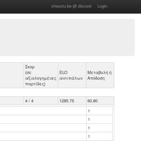
chesstu.be @ discord
Login
Σκορ
(σε
ELO
Μεταβολή ή
αξιολογημένες
αντιπάλων
Απόδοση
παρτίδες)
4 / 4
1285.75
60.80
1
1
1
1