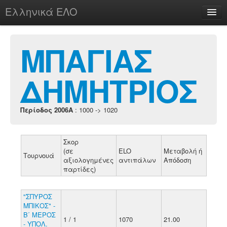
Ελληνικά ΕΛΟ
Περί
ΜΠΑΓΙΑΣ
ΔΗΜΗΤΡΙΟΣ
chesstu.be @ discord
Login
Περίοδος 2006A
: 1000 -> 1020
Σκορ
(σε
ELO
Μεταβολή ή
Τουρνουά
αξιολογημένες
αντιπάλων
Απόδοση
παρτίδες)
"ΣΠΥΡΟΣ
ΜΠΙΚΟΣ" -
Β΄ ΜΕΡΟΣ
1 / 1
1070
21.00
- ΥΠΟΛ.