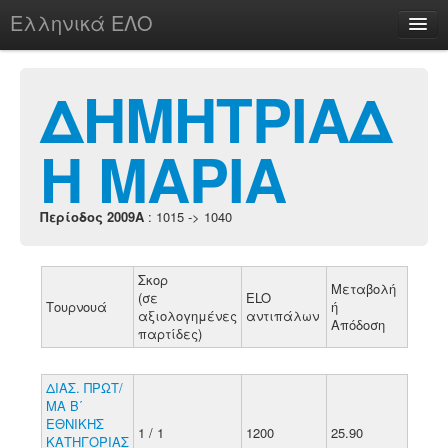
Ελληνικά ΕΛΟ
Περί
ΔΗΜΗΤΡΙΑΔ
Η ΜΑΡΙΑ
chesstu.be @ discord
Login
Περίοδος 2009A
: 1015 -> 1040
Σκορ
Μεταβολή
(σε
ELO
Τουρνουά
ή
αξιολογημένες
αντιπάλων
Απόδοση
παρτίδες)
ΔΙΑΣ. ΠΡΩΤ/
ΜΑ Β΄
ΕΘΝΙΚΗΣ
1 / 1
1200
25.90
ΚΑΤΗΓΟΡΙΑΣ