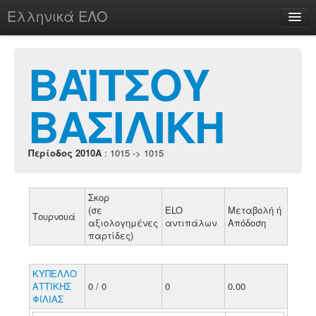
Ελληνικά ΕΛΟ
Περί
ΒΑΪΤΣΟΥ
ΒΑΣΙΛΙΚΗ
chesstu.be @ discord
Login
Περίοδος 2010A
: 1015 -> 1015
Σκορ
(σε
ELO
Μεταβολή ή
Τουρνουά
αξιολογημένες
αντιπάλων
Απόδοση
παρτίδες)
ΚΥΠΕΛΛΟ
ΑΤΤΙΚΗΣ
0 / 0
0
0.00
ΦΙΛΙΑΣ