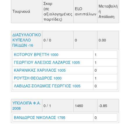
Σκορ
Μεταβολή
(σε
ELO
Τουρνουά
ή
αξιολογημένες
αντιπάλων
Απόδοση
παρτίδες)
ΔΙΑΣΥΛΛΟΓΙΚΟ
ΚΥΠΕΛΛΟ
0 / 0
0
0.00
ΠΑΙΔΩΝ -16
ΚΟΤΟΡΟΥ ΒΡΕΤΤΗ 1000
1
ΓΕΩΡΓΙΟΥ ΑΛΕΞΙΟΣ ΛΑΖΑΡΟΣ 1005
1
ΚΑΡΑΝΙΚΑΣ ΧΑΡΙΛΑΟΣ 1005
0
ΡΟΥΤΣΗ ΘΕΟΔΩΡΟΣ 1000
1
ΛΑΒΙΔΑΣ-ΣΟΛΩΜΟΣ ΓΕΩΡΓΙΟΣ 1005
0
ΥΠΟΛΟΙΠΑ Φ.Α.
0 / 1
1460
-3.85
2008
ΒΑΝΔΩΡΟΣ ΝΙΚΟΛΑΟΣ 1795
0