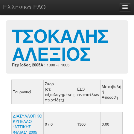
Ελληνικά ΕΛΟ
Περί
ΤΣΟΚΑΛΗΣ
ΑΛΕΞΙΟΣ
chesstu.be @ discord
Login
Περίοδος 2005A
: 1000 -> 1005
Σκορ
Μεταβολή
(σε
ELO
Τουρνουά
ή
αξιολογημένες
αντιπάλων
Απόδοση
παρτίδες)
ΔΙΑΣΥΛΛΟΓΙΚΟ
ΚΥΠΕΛΛΟ
0 / 0
1300
0.00
"ΑΤΤΙΚΗΣ
ΦΙΛΙΑΣ" 2005