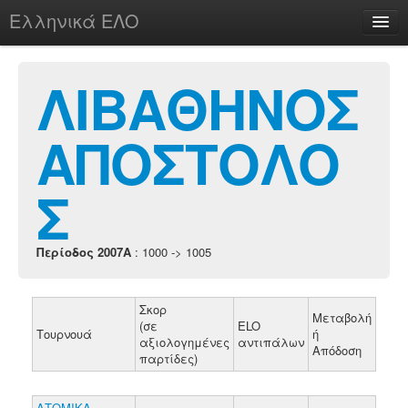
Ελληνικά ΕΛΟ
Περί
ΛΙΒΑΘΗΝΟΣ
ΑΠΟΣΤΟΛΟ
chesstu.be @ discord
Login
Σ
Περίοδος 2007A
: 1000 -> 1005
Σκορ
Μεταβολή
(σε
ELO
Τουρνουά
ή
αξιολογημένες
αντιπάλων
Απόδοση
παρτίδες)
ΑΤΟΜΙΚΑ