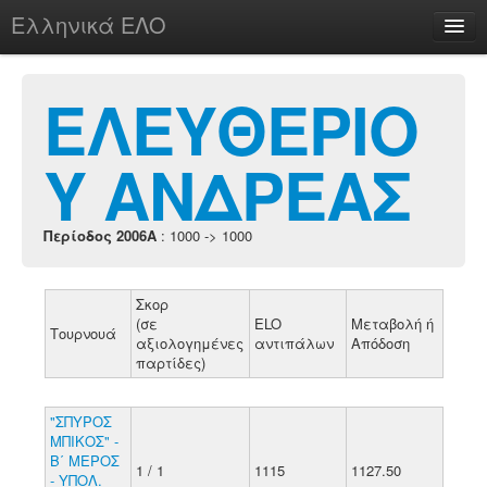
Ελληνικά ΕΛΟ
Περί
ΕΛΕΥΘΕΡΙΟ
Υ ΑΝΔΡΕΑΣ
chesstu.be @ discord
Login
Περίοδος 2006A
: 1000 -> 1000
Σκορ
(σε
ELO
Μεταβολή ή
Τουρνουά
αξιολογημένες
αντιπάλων
Απόδοση
παρτίδες)
"ΣΠΥΡΟΣ
ΜΠΙΚΟΣ" -
Β΄ ΜΕΡΟΣ
1 / 1
1115
1127.50
- ΥΠΟΛ.