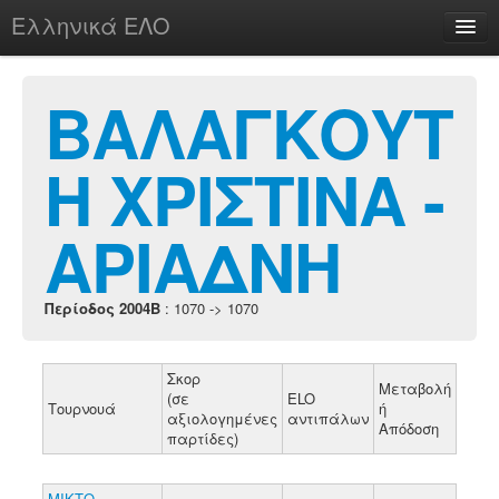
Ελληνικά ΕΛΟ
Περί
ΒΑΛΑΓΚΟΥΤ
Η ΧΡΙΣΤΙΝΑ -
chesstu.be @ discord
Login
ΑΡΙΑΔΝΗ
Περίοδος 2004B
: 1070 -> 1070
Σκορ
Μεταβολή
(σε
ELO
Τουρνουά
ή
αξιολογημένες
αντιπάλων
Απόδοση
παρτίδες)
ΜΙΚΤΟ