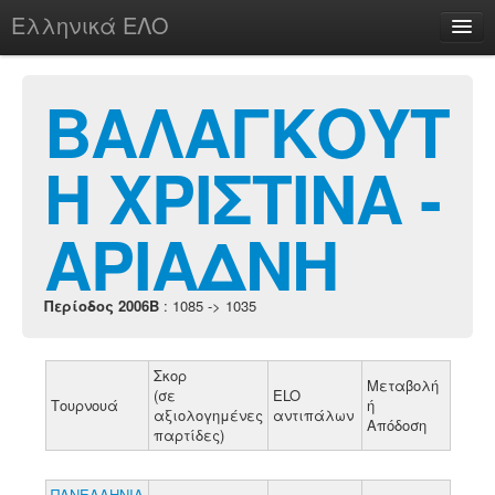
Ελληνικά ΕΛΟ
Περί
ΒΑΛΑΓΚΟΥΤ
Η ΧΡΙΣΤΙΝΑ -
chesstu.be @ discord
Login
ΑΡΙΑΔΝΗ
Περίοδος 2006B
: 1085 -> 1035
Σκορ
Μεταβολή
(σε
ELO
Τουρνουά
ή
αξιολογημένες
αντιπάλων
Απόδοση
παρτίδες)
ΠΑΝΕΛΛΗΝΙΑ