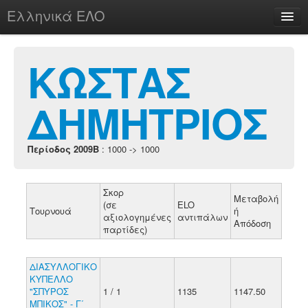
Ελληνικά ΕΛΟ
Περί
ΚΩΣΤΑΣ
ΔΗΜΗΤΡΙΟΣ
chesstu.be @ discord
Login
Περίοδος 2009B
: 1000 -> 1000
Σκορ
Μεταβολή
(σε
ELO
Τουρνουά
ή
αξιολογημένες
αντιπάλων
Απόδοση
παρτίδες)
ΔΙΑΣΥΛΛΟΓΙΚΟ
ΚΥΠΕΛΛΟ
"ΣΠΥΡΟΣ
1 / 1
1135
1147.50
ΜΠΙΚΟΣ" - Γ΄