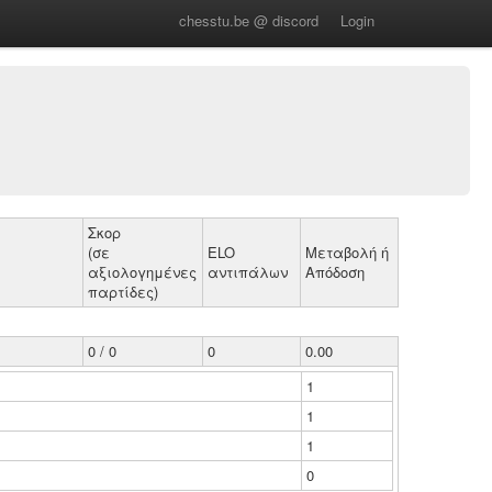
chesstu.be @ discord
Login
Σκορ
(σε
ELO
Μεταβολή ή
αξιολογημένες
αντιπάλων
Απόδοση
παρτίδες)
0 / 0
0
0.00
1
1
1
0