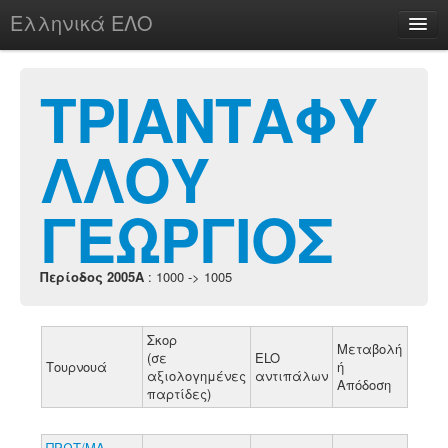
Ελληνικά ΕΛΟ
Περί
ΤΡΙΑΝΤΑΦΥ
ΛΛΟΥ
chesstu.be @ discord
Login
ΓΕΩΡΓΙΟΣ
Περίοδος 2005A
: 1000 -> 1005
Σκορ
Μεταβολή
(σε
ELO
Τουρνουά
ή
αξιολογημένες
αντιπάλων
Απόδοση
παρτίδες)
ΠΡΩΤ/ΜΑ