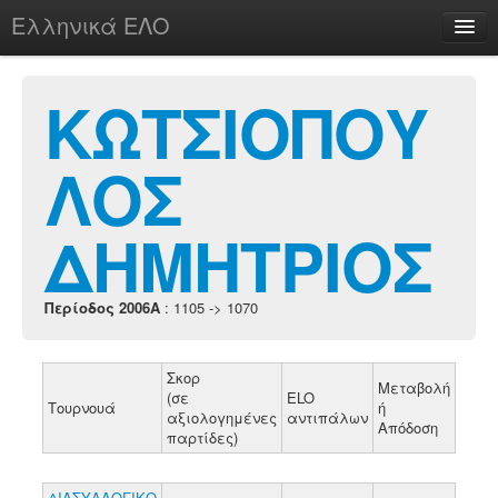
Ελληνικά ΕΛΟ
Περί
ΚΩΤΣΙΟΠΟΥ
ΛΟΣ
chesstu.be @ discord
Login
ΔΗΜΗΤΡΙΟΣ
Περίοδος 2006A
: 1105 -> 1070
Σκορ
Μεταβολή
(σε
ELO
Τουρνουά
ή
αξιολογημένες
αντιπάλων
Απόδοση
παρτίδες)
ΔΙΑΣΥΛΛΟΓΙΚΟ