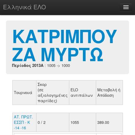
Ελληνικά ΕΛΟ
Περί
ΚΑΤΡΙΜΠΟΥ
ΖΑ ΜΥΡΤΩ
chesstu.be @ discord
Login
Περίοδος 2013A
: 1005 -> 1000
Σκορ
(σε
ELO
Μεταβολή ή
Τουρνουά
αξιολογημένες
αντιπάλων
Απόδοση
παρτίδες)
ΑΤ. ΠΡΩΤ.
ΕΣΣΠ - Κ
0 / 2
1055
389.00
-14 -16