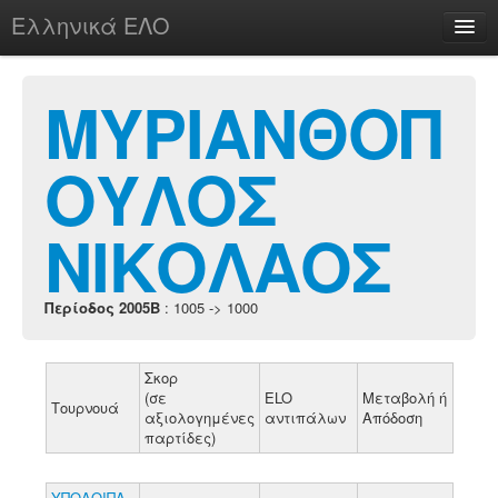
Ελληνικά ΕΛΟ
Περί
ΜΥΡΙΑΝΘΟΠ
ΟΥΛΟΣ
chesstu.be @ discord
Login
ΝΙΚΟΛΑΟΣ
Περίοδος 2005B
: 1005 -> 1000
Σκορ
(σε
ELO
Μεταβολή ή
Τουρνουά
αξιολογημένες
αντιπάλων
Απόδοση
παρτίδες)
ΥΠΟΛΟΙΠΑ