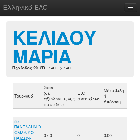
Ελληνικά ΕΛΟ
Περί
ΚΕΛΙΔΟΥ
ΜΑΡΙΑ
chesstu.be @ discord
Login
Περίοδος 2012B
: 1400 -> 1400
Σκορ
Μεταβολή
(σε
ELO
Τουρνουά
ή
αξιολογημένες
αντιπάλων
Απόδοση
παρτίδες)
5ο
ΠΑΝΕΛΛΗΝΙΟ
ΟΜΑΔΙΚΟ
0 / 0
0
0.00
ΠΑΙΔΩΝ-