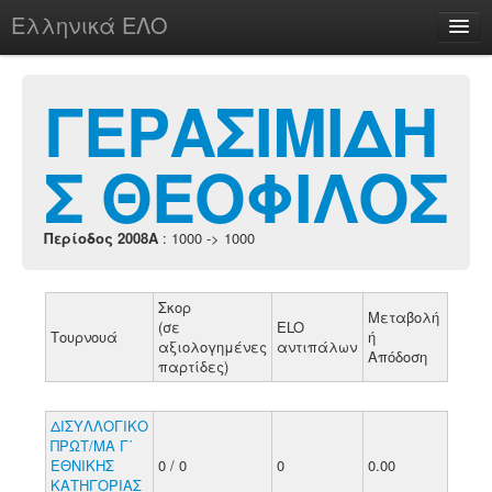
Ελληνικά ΕΛΟ
Περί
ΓΕΡΑΣΙΜΙΔΗ
Σ ΘΕΟΦΙΛΟΣ
chesstu.be @ discord
Login
Περίοδος 2008A
: 1000 -> 1000
Σκορ
Μεταβολή
(σε
ELO
Τουρνουά
ή
αξιολογημένες
αντιπάλων
Απόδοση
παρτίδες)
ΔΙΣΥΛΛΟΓΙΚΟ
ΠΡΩΤ/ΜΑ Γ΄
ΕΘΝΙΚΗΣ
0 / 0
0
0.00
ΚΑΤΗΓΟΡΙΑΣ