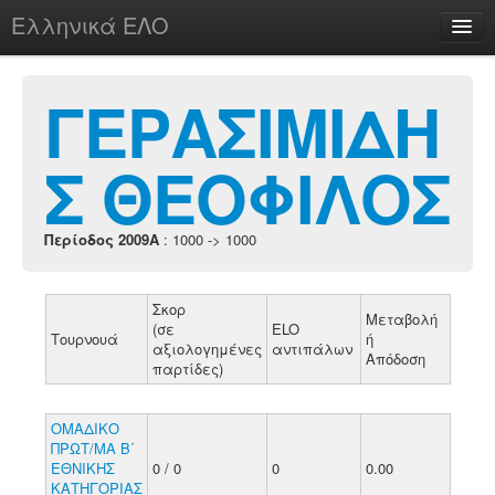
Ελληνικά ΕΛΟ
Περί
ΓΕΡΑΣΙΜΙΔΗ
Σ ΘΕΟΦΙΛΟΣ
chesstu.be @ discord
Login
Περίοδος 2009A
: 1000 -> 1000
Σκορ
Μεταβολή
(σε
ELO
Τουρνουά
ή
αξιολογημένες
αντιπάλων
Απόδοση
παρτίδες)
ΟΜΑΔΙΚΟ
ΠΡΩΤ/ΜΑ Β΄
ΕΘΝΙΚΗΣ
0 / 0
0
0.00
ΚΑΤΗΓΟΡΙΑΣ