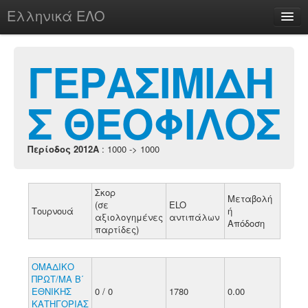
Ελληνικά ΕΛΟ
Περί
ΓΕΡΑΣΙΜΙΔΗ
Σ ΘΕΟΦΙΛΟΣ
chesstu.be @ discord
Login
Περίοδος 2012A
: 1000 -> 1000
Σκορ
Μεταβολή
(σε
ELO
Τουρνουά
ή
αξιολογημένες
αντιπάλων
Απόδοση
παρτίδες)
ΟΜΑΔΙΚΟ
ΠΡΩΤ/ΜΑ Β΄
ΕΘΝΙΚΗΣ
0 / 0
1780
0.00
ΚΑΤΗΓΟΡΙΑΣ