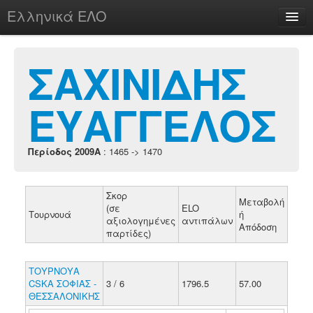
Ελληνικά ΕΛΟ
Περί
ΣΑΧΙΝΙΔΗΣ
ΕΥΑΓΓΕΛΟΣ
chesstu.be @ discord
Login
Περίοδος 2009A
: 1465 -> 1470
Σκορ
Μεταβολή
(σε
ELO
Τουρνουά
ή
αξιολογημένες
αντιπάλων
Απόδοση
παρτίδες)
ΤΟΥΡΝΟΥΑ
CSKA ΣΟΦΙΑΣ -
3 / 6
1796.5
57.00
ΘΕΣΣΑΛΟΝΙΚΗΣ