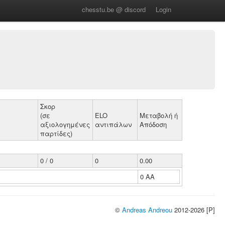
chesstu.be @ discord
Login
Σκορ
(σε
ELO
Μεταβολή ή
αξιολογημένες
αντιπάλων
Απόδοση
παρτίδες)
0 / 0
0
0.00
0 ΑΑ
©
Andreas Andreou
2012-2026 [P]