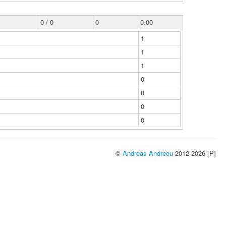
0 / 0
0
0.00
1
1
1
0
0
0
0
©
Andreas Andreou
2012-2026 [P]