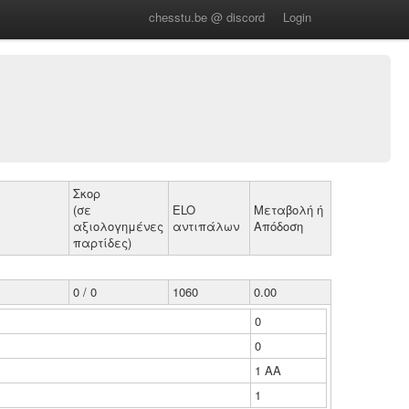
chesstu.be @ discord
Login
Σκορ
(σε
ELO
Μεταβολή ή
αξιολογημένες
αντιπάλων
Απόδοση
παρτίδες)
0 / 0
1060
0.00
0
0
1 ΑΑ
1