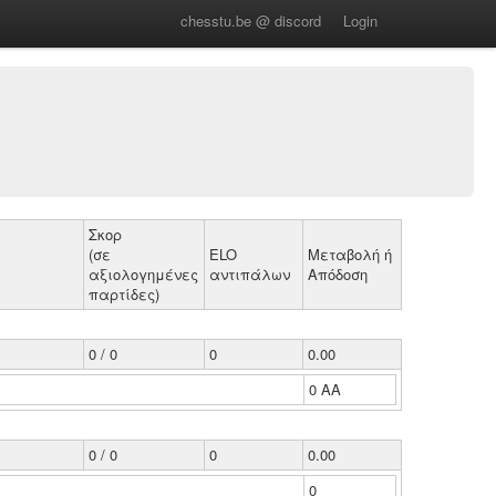
chesstu.be @ discord
Login
Σκορ
(σε
ELO
Μεταβολή ή
αξιολογημένες
αντιπάλων
Απόδοση
παρτίδες)
0 / 0
0
0.00
0 ΑΑ
0 / 0
0
0.00
0