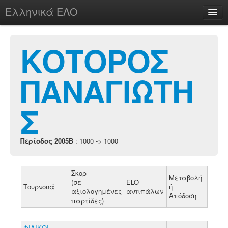
Ελληνικά ΕΛΟ
Περί
ΚΟΤΟΡΟΣ
ΠΑΝΑΓΙΩΤΗ
chesstu.be @ discord
Login
Σ
Περίοδος 2005B
: 1000 -> 1000
Σκορ
Μεταβολή
(σε
ELO
Τουρνουά
ή
αξιολογημένες
αντιπάλων
Απόδοση
παρτίδες)
ΦΙΛΙΚΟΙ