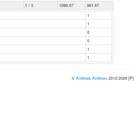
1 / 3
1086.67
961.67
1
1
0
0
1
1
©
Andreas Andreou
2012-2026 [P]