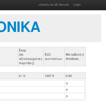
chesstu.be @ discord
Login
ΟΝΙΚΑ
Σκορ
(σε
ELO
Μεταβολή ή
αξιολογημένες
αντιπάλων
Απόδοση
παρτίδες)
0 / 0
1037.5
0.00
0
0
0