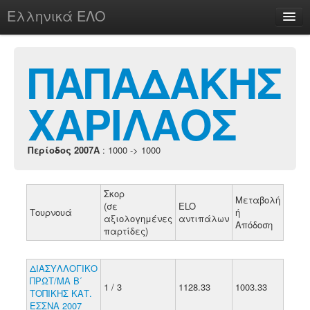
Ελληνικά ΕΛΟ
Περί
ΠΑΠΑΔΑΚΗΣ
ΧΑΡΙΛΑΟΣ
chesstu.be @ discord
Login
Περίοδος 2007A
: 1000 -> 1000
Σκορ
Μεταβολή
(σε
ELO
Τουρνουά
ή
αξιολογημένες
αντιπάλων
Απόδοση
παρτίδες)
ΔΙΑΣΥΛΛΟΓΙΚΟ
ΠΡΩΤ/ΜΑ Β΄
1 / 3
1128.33
1003.33
ΤΟΠΙΚΗΣ ΚΑΤ.
ΕΣΣΝΑ 2007