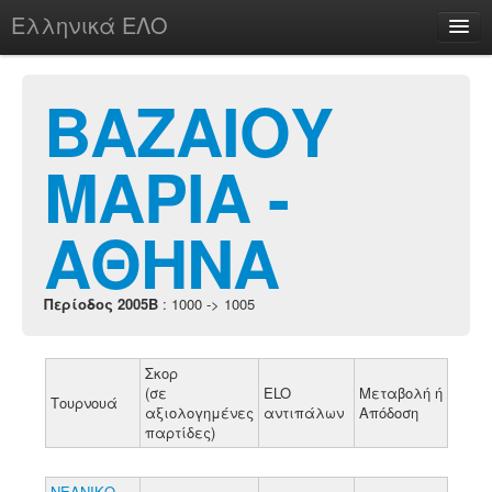
Ελληνικά ΕΛΟ
Περί
ΒΑΖΑΙΟΥ
ΜΑΡΙΑ -
chesstu.be @ discord
Login
ΑΘΗΝΑ
Περίοδος 2005B
: 1000 -> 1005
Σκορ
(σε
ELO
Μεταβολή ή
Τουρνουά
αξιολογημένες
αντιπάλων
Απόδοση
παρτίδες)
ΝΕΑΝΙΚΟ