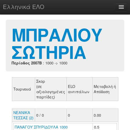
Ελληνικά ΕΛΟ
Περί
ΜΠΡΑΛΙΟΥ
ΣΩΤΗΡΙΑ
chesstu.be @ discord
Login
Περίοδος 2007B
: 1000 -> 1000
Σκορ
(σε
ELO
Μεταβολή ή
Τουρνουά
αξιολογημένες
αντιπάλων
Απόδοση
παρτίδες)
ΝΕΑΝΙΚΑ
0 / 0
0
0.00
ΤΕΣΣΑΣ (2)
ΠΑΝΑΓΟΥ ΣΠΥΡΙΔΟΥΛΑ 1000
0.5