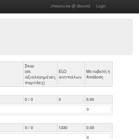
chesstu.be @ discord
Login
Σκορ
(σε
ELO
Μεταβολή ή
αξιολογημένες
αντιπάλων
Απόδοση
παρτίδες)
0 / 0
0
0.00
0
0 / 0
1330
0.00
0