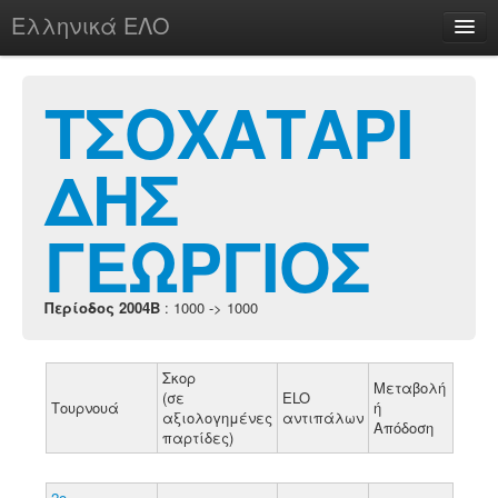
Ελληνικά ΕΛΟ
Περί
ΤΣΟΧΑΤΑΡΙ
ΔΗΣ
chesstu.be @ discord
Login
ΓΕΩΡΓΙΟΣ
Περίοδος 2004B
: 1000 -> 1000
Σκορ
Μεταβολή
(σε
ELO
Τουρνουά
ή
αξιολογημένες
αντιπάλων
Απόδοση
παρτίδες)
2ο