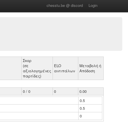
chesstu.be @ discord
Login
Σκορ
(σε
ELO
Μεταβολή ή
αξιολογημένες
αντιπάλων
Απόδοση
παρτίδες)
0 / 0
0
0.00
0.5
0.5
0