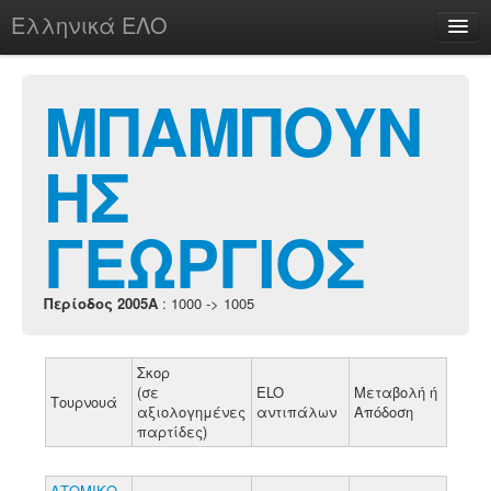
Ελληνικά ΕΛΟ
Περί
ΜΠΑΜΠΟΥΝ
ΗΣ
chesstu.be @ discord
Login
ΓΕΩΡΓΙΟΣ
Περίοδος 2005A
: 1000 -> 1005
Σκορ
(σε
ELO
Μεταβολή ή
Τουρνουά
αξιολογημένες
αντιπάλων
Απόδοση
παρτίδες)
ΑΤΟΜΙΚΟ