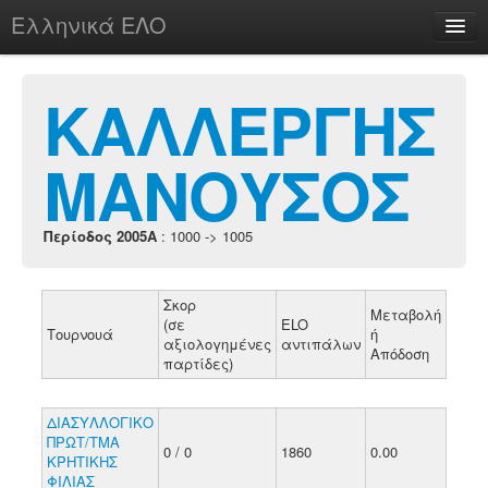
Ελληνικά ΕΛΟ
Περί
ΚΑΛΛΕΡΓΗΣ
ΜΑΝΟΥΣΟΣ
chesstu.be @ discord
Login
Περίοδος 2005A
: 1000 -> 1005
Σκορ
Μεταβολή
(σε
ELO
Τουρνουά
ή
αξιολογημένες
αντιπάλων
Απόδοση
παρτίδες)
ΔΙΑΣΥΛΛΟΓΙΚΟ
ΠΡΩΤ/ΤΜΑ
0 / 0
1860
0.00
ΚΡΗΤΙΚΗΣ
ΦΙΛΙΑΣ