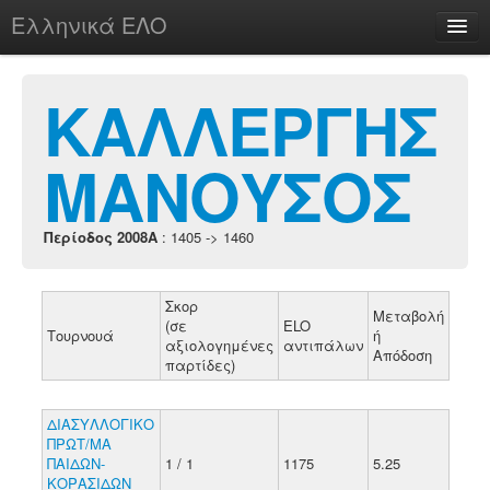
Ελληνικά ΕΛΟ
Περί
ΚΑΛΛΕΡΓΗΣ
ΜΑΝΟΥΣΟΣ
chesstu.be @ discord
Login
Περίοδος 2008A
: 1405 -> 1460
Σκορ
Μεταβολή
(σε
ELO
Τουρνουά
ή
αξιολογημένες
αντιπάλων
Απόδοση
παρτίδες)
ΔΙΑΣΥΛΛΟΓΙΚΟ
ΠΡΩΤ/ΜΑ
ΠΑΙΔΩΝ-
1 / 1
1175
5.25
ΚΟΡΑΣΙΔΩΝ