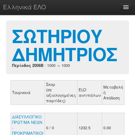
Ελληνικά ΕΛΟ
Περί
ΣΩΤΗΡΙΟΥ
ΔΗΜΗΤΡΙΟΣ
chesstu.be @ discord
Login
Περίοδος 2006B
: 1000 -> 1000
Σκορ
Μεταβολή
(σε
ELO
Τουρνουά
ή
αξιολογημένες
αντιπάλων
Απόδοση
παρτίδες)
ΔΙΑΣΥΛΛΟΓΙΚΟ
ΠΡΩΤ/ΜΑ ΝΕΩΝ
-
0 / 0
1232.5
0.00
ΠΡΟΚΡΙΜΑΤΙΚΟΙ