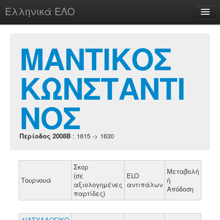
Ελληνικά ΕΛΟ
Περί
ΜΑΝΤΙΚΟΣ
ΚΩΝΣΤΑΝΤΙ
chesstu.be @ discord
Login
ΝΟΣ
Περίοδος 2008B
: 1615 -> 1630
Σκορ
Μεταβολή
(σε
ELO
Τουρνουά
ή
αξιολογημένες
αντιπάλων
Απόδοση
παρτίδες)
ΔΙΑΣΥΛΛΟΓΙΚΟ