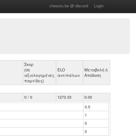
chesstu.be @ discord
Login
Σκορ
(σε
ELO
Μεταβολή ή
αξιολογημένες
αντιπάλων
Απόδοση
παρτίδες)
0 / 0
1273.33
0.00
0.5
1
0
0