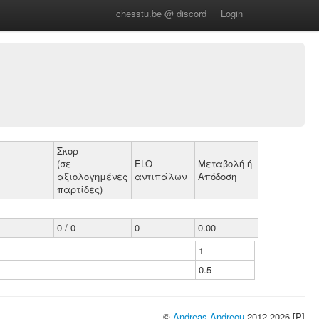
chesstu.be @ discord
Login
Σκορ
(σε
ELO
Μεταβολή ή
αξιολογημένες
αντιπάλων
Απόδοση
παρτίδες)
0 / 0
0
0.00
1
0.5
©
Andreas Andreou
2012-2026 [P]