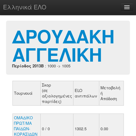
Ελληνικά ΕΛΟ
Περί
ΔΡΟΥΔΑΚΗ
ΑΓΓΕΛΙΚΗ
chesstu.be @ discord
Login
Περίοδος 2013B
: 1000 -> 1005
Σκορ
Μεταβολή
(σε
ELO
Τουρνουά
ή
αξιολογημένες
αντιπάλων
Απόδοση
παρτίδες)
ΟΜΑΔΙΚΟ
ΠΡΩΤ/ΜΑ
ΠΑΙΔΩΝ-
0 / 0
1302.5
0.00
ΚΟΡΑΣΙΔΩΝ