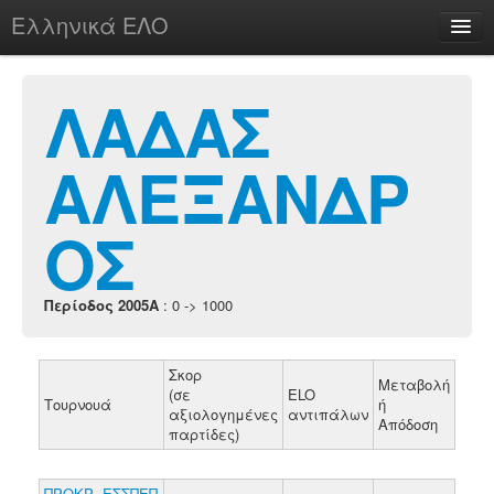
Ελληνικά ΕΛΟ
Περί
ΛΑΔΑΣ
ΑΛΕΞΑΝΔΡ
chesstu.be @ discord
Login
ΟΣ
Περίοδος 2005A
: 0 -> 1000
Σκορ
Μεταβολή
(σε
ELO
Τουρνουά
ή
αξιολογημένες
αντιπάλων
Απόδοση
παρτίδες)
ΠΡΟΚΡ. ΕΣΣΠΕΠ