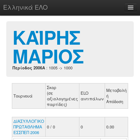
Ελληνικά ΕΛΟ
Περί
ΚΑΪΡΗΣ
ΜΑΡΙΟΣ
chesstu.be @ discord
Login
Περίοδος 2006A
: 1005 -> 1000
Σκορ
Μεταβολή
(σε
ELO
Τουρνουά
ή
αξιολογημένες
αντιπάλων
Απόδοση
παρτίδες)
ΔΙΑΣΥΛΛΟΓΙΚΟ
ΠΡΩΤΑΘΛΗΜΑ
0 / 0
0
0.00
ΕΣΣΠΕΠ 2006