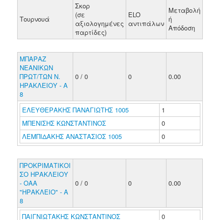
Σκορ
Μεταβολή
(σε
ELO
Τουρνουά
ή
αξιολογημένες
αντιπάλων
Απόδοση
παρτίδες)
ΜΠΑΡΑΖ
ΝΕΑΝΙΚΩΝ
ΠΡΩΤ/ΤΩΝ Ν.
0 / 0
0
0.00
ΗΡΑΚΛΕΙΟΥ - Α
8
ΕΛΕΥΘΕΡΑΚΗΣ ΠΑΝΑΓΙΩΤΗΣ 1005
1
ΜΠΕΝΙΣΗΣ ΚΩΝΣΤΑΝΤΙΝΟΣ
0
ΛΕΜΠΙΔΑΚΗΣ ΑΝΑΣΤΑΣΙΟΣ 1005
0
ΠΡΟΚΡΙΜΑΤΙΚΟΙ
ΣΟ ΗΡΑΚΛΕΙΟΥ
- ΟΑΑ
0 / 0
0
0.00
"ΗΡΑΚΛΕΙΟ" - Α
8
ΠΑΙΓΝΙΩΤΑΚΗΣ ΚΩΝΣΤΑΝΤΙΝΟΣ
0