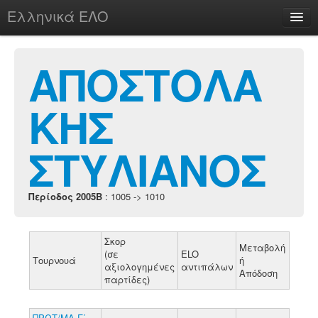
Ελληνικά ΕΛΟ
Περί
ΑΠΟΣΤΟΛΑ
ΚΗΣ
chesstu.be @ discord
Login
ΣΤΥΛΙΑΝΟΣ
Περίοδος 2005B
: 1005 -> 1010
Σκορ
Μεταβολή
(σε
ELO
Τουρνουά
ή
αξιολογημένες
αντιπάλων
Απόδοση
παρτίδες)
ΠΡΩΤ/ΜΑ Γ΄