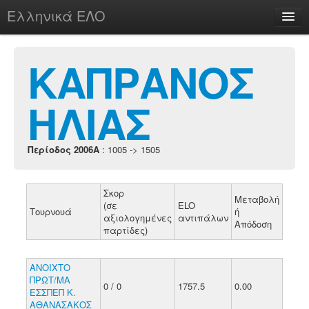
Ελληνικά ΕΛΟ
Περί
ΚΑΠΡΑΝΟΣ
ΗΛΙΑΣ
chesstu.be @ discord
Login
Περίοδος 2006A
: 1005 -> 1505
Σκορ
Μεταβολή
(σε
ELO
Τουρνουά
ή
αξιολογημένες
αντιπάλων
Απόδοση
παρτίδες)
ΑΝΟΙΧΤΟ
ΠΡΩΤ/ΜΑ
0 / 0
1757.5
0.00
ΕΣΣΠΕΠ Κ.
ΑΘΑΝΑΣΑΚΟΣ